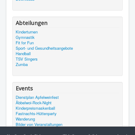
Abteilungen
Kinderturnen
Gymnastik
Fit for Fun
Sport- und Gesundheitsangebote
Handball
TSV Singers
Zumba
Events
Dienstplan Apfelweinfest
Äbbelwoi-Rock-Night
Kinderpreismaskenball
Fastnachts-Hüttenparty
Wanderung
Bilder von Veranstaltungen
Bilder vom Apfelweinfest 2015