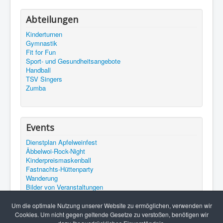
Abteilungen
Kinderturnen
Gymnastik
Fit for Fun
Sport- und Gesundheitsangebote
Handball
TSV Singers
Zumba
Events
Dienstplan Apfelweinfest
Äbbelwoi-Rock-Night
Kinderpreismaskenball
Fastnachts-Hüttenparty
Wanderung
Bilder von Veranstaltungen
Bilder vom Apfelweinfest 2015
Termine
Um die optimale Nutzung unserer Website zu ermöglichen, verwenden wir
Unser YouTube Channel
Cookies. Um nicht gegen geltende Gesetze zu verstoßen, benötigen wir
Beerfurther Apfelweinfest